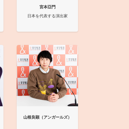
宮本亞門
日本を代表する演出家
山根良顕（アンガールズ）