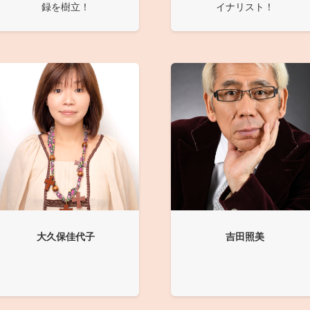
録を樹立！
イナリスト！
大久保佳代子
吉田照美