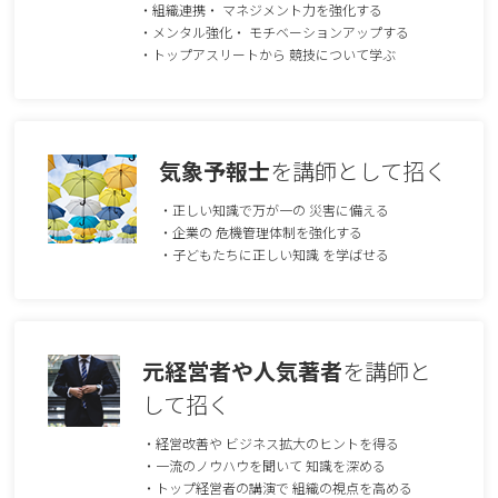
・組織連携・ マネジメント⼒を強化する
・メンタル強化・ モチベーションアップする
・トップアスリートから 競技について学ぶ
気象予報士
を講師として招く
・正しい知識で万が⼀の 災害に備える
・企業の 危機管理体制を強化する
・⼦どもたちに正しい知識 を学ばせる
元経営者や⼈気著者
を講師と
して招く
・経営改善や ビジネス拡⼤のヒントを得る
・⼀流のノウハウを聞いて 知識を深める
・トップ経営者の講演で 組織の視点を⾼める