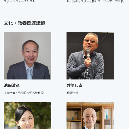
スポーツジャーナリスト
お天気キャスター / 株）ウェザーマップ会⻑
⽂化・教養関連講師
池田清彦
井筒和幸
生物学者 / 早稲田大学名誉教授
映画監督