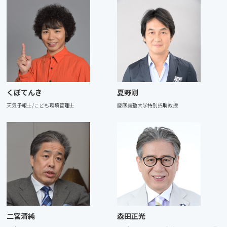
くぼてんき
夏野剛
天気予報⼠/こども環境管理⼠
慶應義塾⼤学特別招聘教授
⼆宮清純
森⽥正光