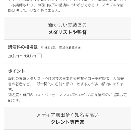
いる講師もおり、30万円以下の講演料でお呼びできるリーズナブルな講
師は決して、少なくありません。
輝かしい実績ある
メダリストや監督
講演料の相場観
※ 税別表記、交通宿泊費別途
50万〜60万円
ポイント
歴代の五輪メダリストや各競技の⽇本代表監督やコーチ経験者、⼈気著
書の著者など、⼀般世間的に名前と顔の⼀致する⽅が多い傾向にありま
す。
知名度と費⽤のコストパフォーマンスが取れた“お得”な講師のご提案も可
能です。
メディア露出多く知名度⾼い
タレント専⾨家