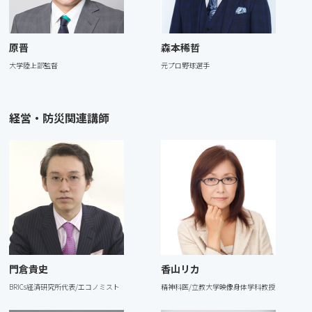
原晋
森本稀哲
⼤学陸上部監督
元プロ野球選⼿
経営・防災関連講師
⾨倉貴史
⾹⼭リカ
BRICs経済研究所代表/エコノミスト
精神科医/⽴教⼤学映像⾝体学科教授