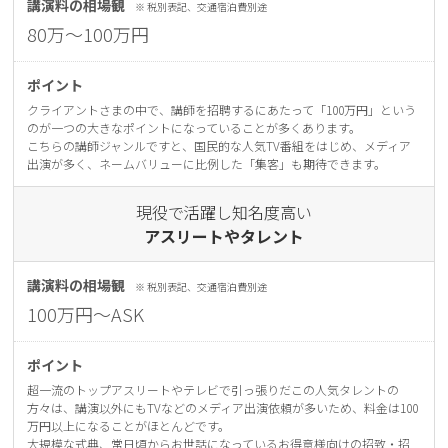
講演料の相場観
※ 税別表記、交通宿泊費別途
80万〜100万円
ポイント
クライアントさまの中で、講師を招聘するにあたって「100万円」という
のが⼀つの⼤きなポイントになっていることが多くあります。
こちらの講師ジャンルですと、国⺠的な⼈気TV番組をはじめ、メディア
出演が多く、ネームバリューに⽐例した「集客」も期待できます。
現役で活躍し知名度⾼い
アスリートやタレント
講演料の相場観
※ 税別表記、交通宿泊費別途
100万円〜ASK
ポイント
超⼀流のトップアスリートやテレビで引っ張りだこの⼈気タレントの
⽅々は、講演以外にもTVなどのメディア出演依頼が多いため、料⾦は100
万円以上になることがほとんどです。
⼤規模な式典、常⽇頃からお世話になっているお得意様向けの招致・招