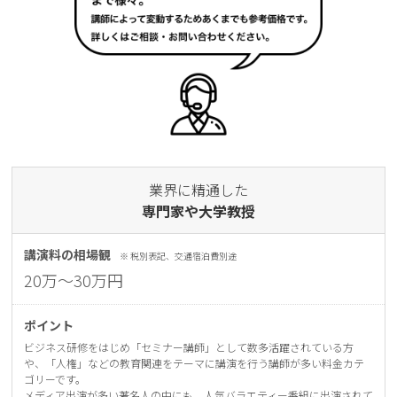
業界に精通した
専⾨家や⼤学教授
講演料の相場観
※ 税別表記、交通宿泊費別途
20万〜30万円
ポイント
ビジネス研修をはじめ「セミナー講師」として数多活躍されている⽅
や、「⼈権」などの教育関連をテーマに講演を⾏う講師が多い料⾦カテ
ゴリーです。
メディア出演が多い著名⼈の中にも、⼈気バラエティー番組に出演されて