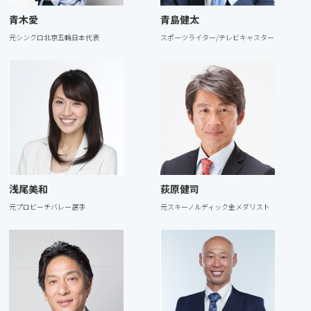
⻘⽊愛
⻘島健太
元シンクロ北京五輪⽇本代表
スポーツライター/テレビキャスター
浅尾美和
荻原健司
元プロビーチバレー選⼿
元スキーノルディック⾦メダリスト