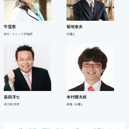
牛窪恵
菊地幸夫
世代・トレンド評論家
弁護⼠
島⽥洋七
本村健太郎
漫才師/作家
俳優 / 弁護⼠