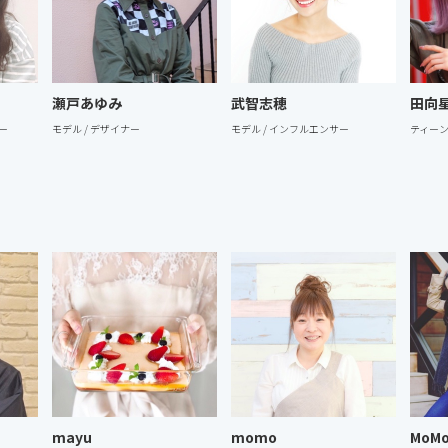
瀬戸あゆみ
武智志穂
田向
マー
モデル / デザイナー
モデル / インフルエンサー
ティー
mayu
momo
MoM