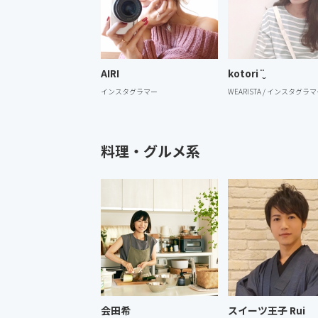
AIRI
kotori ¨̮
インスタグラマー
WEARISTA / インスタグラ
料理・グルメ系
会田希
スイーツ王子 Rui