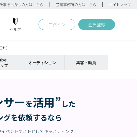
仕事をお探しの方はこちら
芸能事務所の方はこちら
サイトマップ
ログイン
会員登録
ヘルプ
任せ）
ube
オーディション
集客・動員
ップ
ンサー
活用”
を
した
ングを依頼するなら
やイベントゲストとしてキャスティング